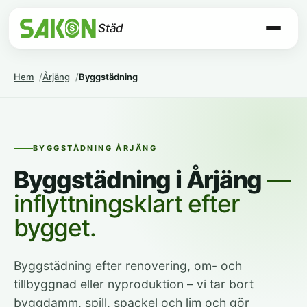
Städ
Hem
Årjäng
Byggstädning
BYGGSTÄDNING ÅRJÄNG
Byggstädning i Årjäng
—
inflyttningsklart efter
bygget.
Byggstädning efter renovering, om- och
tillbyggnad eller nyproduktion – vi tar bort
byggdamm, spill, spackel och lim och gör