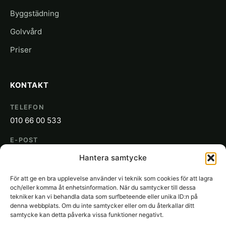
Byggstädning
Golvvård
Priser
KONTAKT
TELEFON
010 66 00 533
E-POST
info@sakon.se
Hantera samtycke
ADRESS
För att ge en bra upplevelse använder vi teknik som cookies för att lagra
SAKON
och/eller komma åt enhetsinformation. När du samtycker till dessa
Gjuterigatan 19
tekniker kan vi behandla data som surfbeteende eller unika ID:n på
denna webbplats. Om du inte samtycker eller om du återkallar ditt
652 21 Karlstad
samtycke kan detta påverka vissa funktioner negativt.