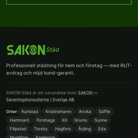
Städ
Professionell städning för hem och företag — med RUT-
avdrag och nöjd kund-garanti.
SAKON Städ är ett varumärke inom
SAKON —
Saneringskonsulterna i Sverige AB
.
Orter:
Karlstad
Kristinehamn
Arvika
Säffle
Hammarö
Forshaga
Kil
Grums
Sunne
Filipstad
Torsby
Hagfors
Årjäng
Eda
Munkfors
Karlskoga