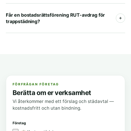
Det bestämmer ni – allt från någon gång i veckan till
varannan vecka. Vi anpassar schemat efter
Får en bostadsrättsförening RUT-avdrag för
trappstädning?
fastighetens behov och slitage.
Nej. RUT-avdrag gäller bara privatpersoner. För en
förening är det en avdragsgill kostnad som
faktureras med momsunderlag.
FÖRFRÅGAN FÖRETAG
Berätta om er verksamhet
Vi återkommer med ett förslag och städavtal —
kostnadsfritt och utan bindning.
Företag