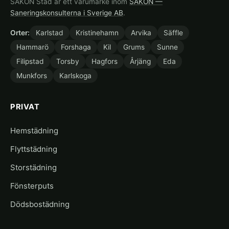
SAKON Städ är ett varumärke inom
SAKON —
Saneringskonsulterna i Sverige AB
.
Orter:
Karlstad
Kristinehamn
Arvika
Säffle
Hammarö
Forshaga
Kil
Grums
Sunne
Filipstad
Torsby
Hagfors
Årjäng
Eda
Munkfors
Karlskoga
PRIVAT
Hemstädning
Flyttstädning
Storstädning
Fönsterputs
Dödsbostädning