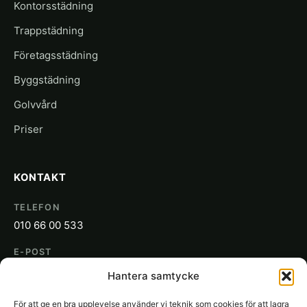
Kontorsstädning
Trappstädning
Företagsstädning
Byggstädning
Golvvård
Priser
KONTAKT
TELEFON
010 66 00 533
E-POST
info@sakon.se
Hantera samtycke
ADRESS
För att ge en bra upplevelse använder vi teknik som cookies för att lagra