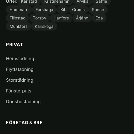
Orter:
Karlstad
Kristinehamn
Arvika
Säffle
Hammarö
Forshaga
Kil
Grums
Sunne
Filipstad
Torsby
Hagfors
Årjäng
Eda
Munkfors
Karlskoga
PRIVAT
Hemstädning
Flyttstädning
Storstädning
Fönsterputs
Dödsbostädning
FÖRETAG & BRF