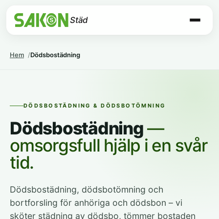
Städ
Hem
Dödsbostädning
DÖDSBOSTÄDNING & DÖDSBOTÖMNING
Dödsbostädning
—
omsorgsfull hjälp i en svår
tid.
Dödsbostädning, dödsbotömning och
bortforsling för anhöriga och dödsbon – vi
sköter städning av dödsbo, tömmer bostaden