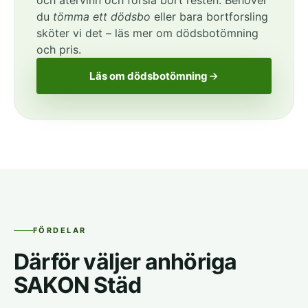
och återvinn och forsla bort resten. Behöver
du
tömma ett dödsbo
eller bara bortforsling
sköter vi det – läs mer om dödsbotömning
och pris.
Läs om dödsbotömning
FÖRDELAR
Därför väljer anhöriga
SAKON Städ