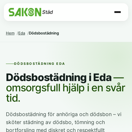
Städ
Hem
Eda
Dödsbostädning
DÖDSBOSTÄDNING EDA
Dödsbostädning i Eda
—
omsorgsfull hjälp i en svår
tid.
Dödsbostädning för anhöriga och dödsbon – vi
sköter städning av dödsbo, tömning och
bortforsling med diskret och respektfullt