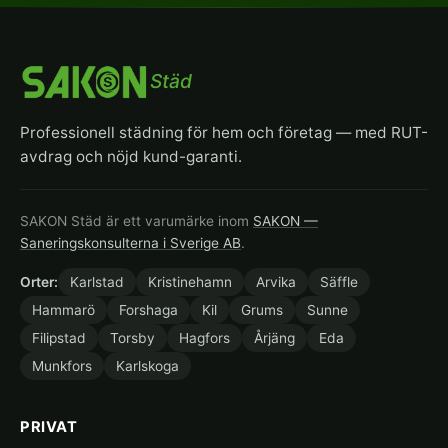
Städ
Professionell städning för hem och företag — med RUT-
avdrag och nöjd kund-garanti.
SAKON Städ är ett varumärke inom
SAKON —
Saneringskonsulterna i Sverige AB
.
Orter:
Karlstad
Kristinehamn
Arvika
Säffle
Hammarö
Forshaga
Kil
Grums
Sunne
Filipstad
Torsby
Hagfors
Årjäng
Eda
Munkfors
Karlskoga
PRIVAT