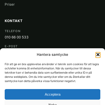
Priser
KONTAKT
TELEFON
010 66 00 533
E-POST
info@sakon.se
Hantera samtycke
ADRESS
För att ge en bra upplevelse använder vi teknik som cookies för att lagra
SAKON
och/eller komma åt enhetsinformation. När du samtycker till dessa
Gjuterigatan 19
tekniker kan vi behandla data som surfbeteende eller unika ID:n på
denna webbplats. Om du inte samtycker eller om du återkallar ditt
652 21 Karlstad
samtycke kan detta påverka vissa funktioner negativt.
Acceptera
Neka