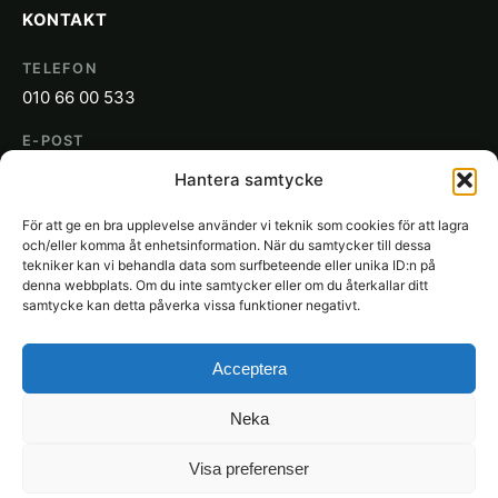
KONTAKT
TELEFON
010 66 00 533
E-POST
info@sakon.se
Hantera samtycke
ADRESS
För att ge en bra upplevelse använder vi teknik som cookies för att lagra
SAKON
och/eller komma åt enhetsinformation. När du samtycker till dessa
tekniker kan vi behandla data som surfbeteende eller unika ID:n på
Gjuterigatan 19
denna webbplats. Om du inte samtycker eller om du återkallar ditt
652 21 Karlstad
samtycke kan detta påverka vissa funktioner negativt.
Acceptera
Neka
© 2026 SAKON Städ. Alla rättigheter förbehållna.
Visa preferenser
Rättslig
Integritetspolicy
Cookies
Användarvillkor
SAKON.se