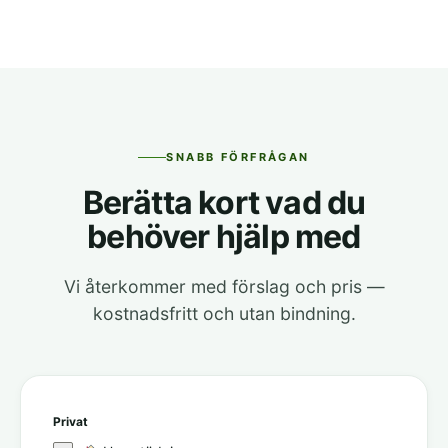
Ja. Insatsen är en hushållsnära tjänst med rutavdrag
på 50 % av arbetskostnaden, som vi drar direkt på
fakturan.
SNABB FÖRFRÅGAN
Berätta kort vad du
behöver hjälp med
Vi återkommer med förslag och pris —
kostnadsfritt och utan bindning.
Privat