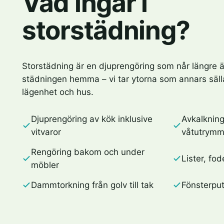
Vad ingår i
storstädning?
Storstädning är en djuprengöring som når längre 
städningen hemma – vi tar ytorna som annars säll
lägenhet och hus.
Djuprengöring av kök inklusive
Avkalknin
vitvaror
våtutrym
Rengöring bakom och under
Lister, fo
möbler
Dammtorkning från golv till tak
Fönsterput