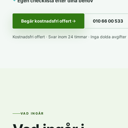
Egen checklista efter dina behov
Begär kostnadsfri offert
010 66 00 533
Kostnadsfri offert · Svar inom 24 timmar · Inga dolda avgifter
VAD INGÅR