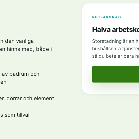
RUT-AVDRAG
Halva arbetsk
än den vanliga
Storstädning är en h
hushållsnära tjänster
an hinns med, både i
så du betalar bara 
g av badrum och
men
der, dörrar och element
s som tillval