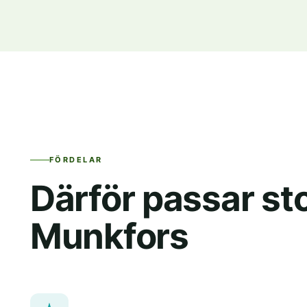
FÖRDELAR
Därför passar st
Munkfors