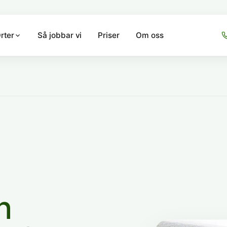
Så jobbar vi
Priser
Om oss
rter
n