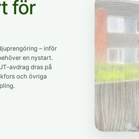
t för
djuprengöring – inför
behöver en nystart.
RUT-avdrag dras på
nkfors och övriga
pling.