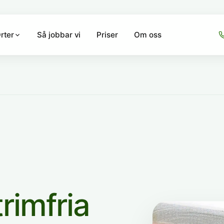
Så jobbar vi
Priser
Om oss
rter
rimfria