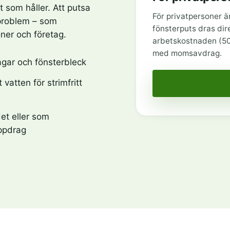
t som håller. Att putsa
För privatpersoner ä
 problem – som
fönsterputs dras dir
ner och företag.
arbetskostnaden (50 
med momsavdrag.
gar och fönsterbleck
 vatten för strimfritt
et eller som
ppdrag