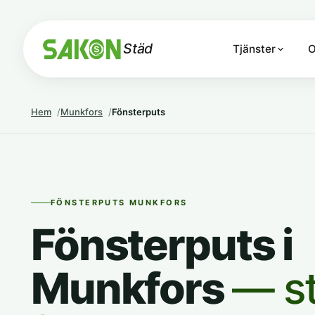
Städ
Tjänster
O
Hem
Munkfors
Fönsterputs
FÖNSTERPUTS MUNKFORS
Fönsterputs i
Munkfors
— st