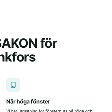
 SAKON för
nkfors
Når höga fönster
Vi har utrustning för fönsterputs på höga och