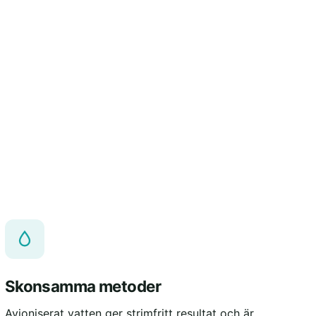
Skonsamma metoder
Avjoniserat vatten ger strimfritt resultat och är