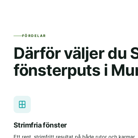
FÖRDELAR
Därför väljer du
fönsterputs i Mu
Strimfria fönster
Ett rent, strimfritt resultat på både rutor och karmar