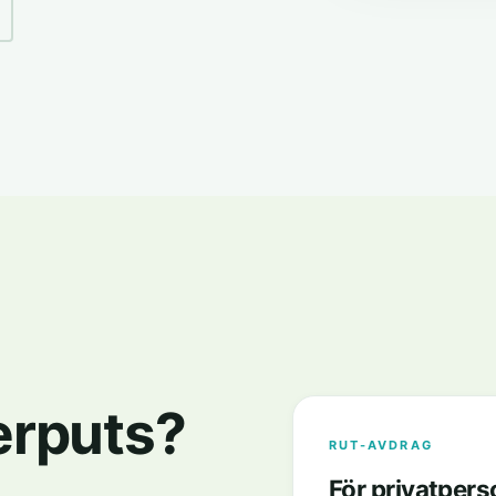
terputs?
RUT-AVDRAG
För privatpers