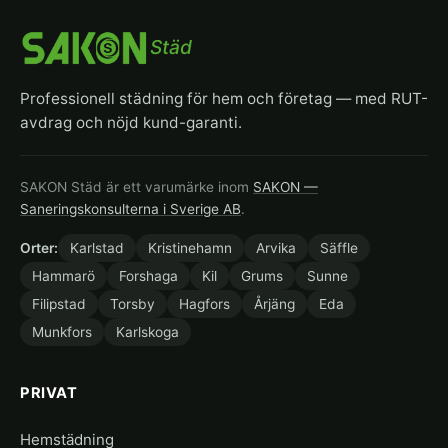
Städ
Professionell städning för hem och företag — med RUT-
avdrag och nöjd kund-garanti.
SAKON Städ är ett varumärke inom
SAKON —
Saneringskonsulterna i Sverige AB
.
Orter:
Karlstad
Kristinehamn
Arvika
Säffle
Hammarö
Forshaga
Kil
Grums
Sunne
Filipstad
Torsby
Hagfors
Årjäng
Eda
Munkfors
Karlskoga
PRIVAT
Hemstädning