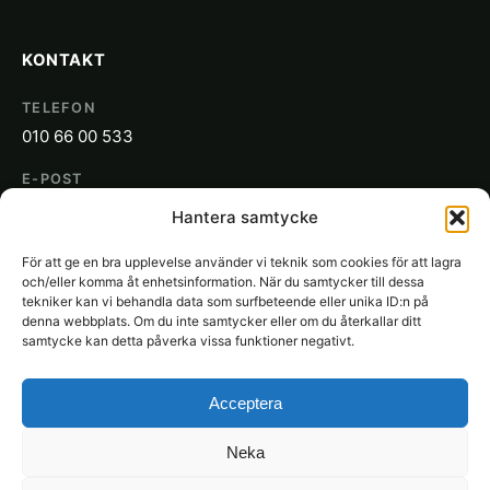
KONTAKT
TELEFON
010 66 00 533
E-POST
info@sakon.se
Hantera samtycke
ADRESS
För att ge en bra upplevelse använder vi teknik som cookies för att lagra
SAKON
och/eller komma åt enhetsinformation. När du samtycker till dessa
Gjuterigatan 19
tekniker kan vi behandla data som surfbeteende eller unika ID:n på
denna webbplats. Om du inte samtycker eller om du återkallar ditt
652 21 Karlstad
samtycke kan detta påverka vissa funktioner negativt.
Acceptera
Neka
© 2026 SAKON Städ. Alla rättigheter förbehållna.