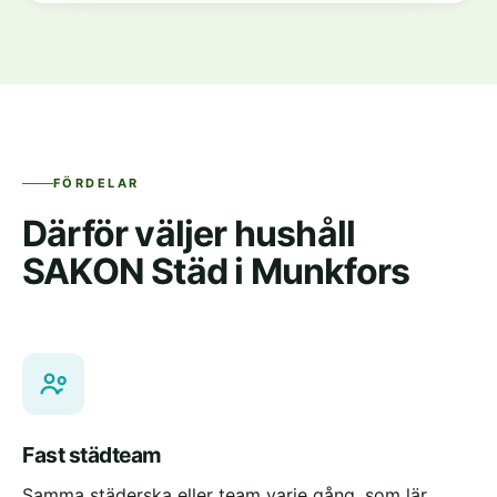
FÖRDELAR
Därför väljer hushåll
SAKON Städ i Munkfors
Fast städteam
Samma städerska eller team varje gång, som lär