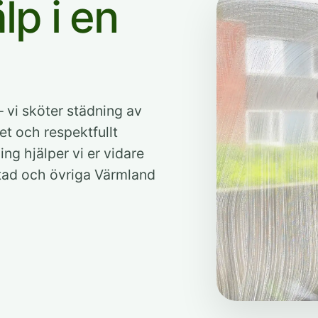
lp i en
vi sköter städning av
t och respektfullt
g hjälper vi er vidare
pstad och övriga Värmland