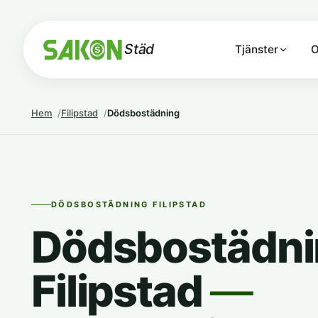
Städ
Tjänster
O
Hem
Filipstad
Dödsbostädning
DÖDSBOSTÄDNING FILIPSTAD
Dödsbostädnin
Filipstad
—