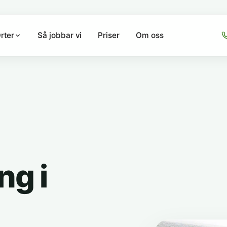
Så jobbar vi
Priser
Om oss
rter
g i