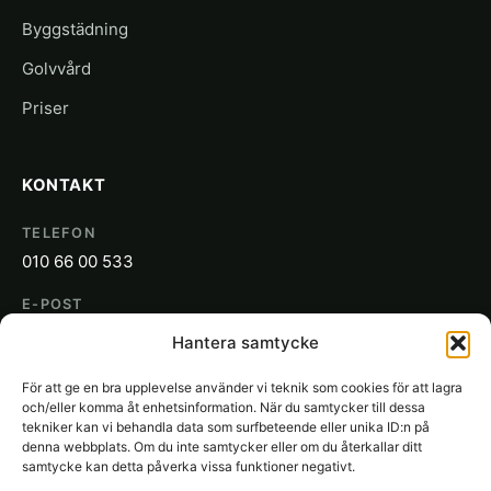
Byggstädning
Golvvård
Priser
KONTAKT
TELEFON
010 66 00 533
E-POST
info@sakon.se
Hantera samtycke
ADRESS
För att ge en bra upplevelse använder vi teknik som cookies för att lagra
SAKON
och/eller komma åt enhetsinformation. När du samtycker till dessa
Gjuterigatan 19
tekniker kan vi behandla data som surfbeteende eller unika ID:n på
denna webbplats. Om du inte samtycker eller om du återkallar ditt
652 21 Karlstad
samtycke kan detta påverka vissa funktioner negativt.