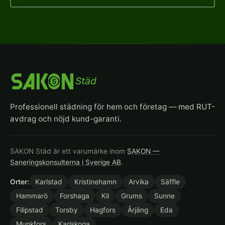
Städ
Professionell städning för hem och företag — med RUT-
avdrag och nöjd kund-garanti.
SAKON Städ är ett varumärke inom
SAKON —
Saneringskonsulterna i Sverige AB
.
Orter:
Karlstad
Kristinehamn
Arvika
Säffle
Hammarö
Forshaga
Kil
Grums
Sunne
Filipstad
Torsby
Hagfors
Årjäng
Eda
Munkfors
Karlskoga