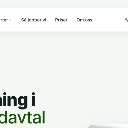
Så jobbar vi
Priser
Om oss
rter
ing i
davtal