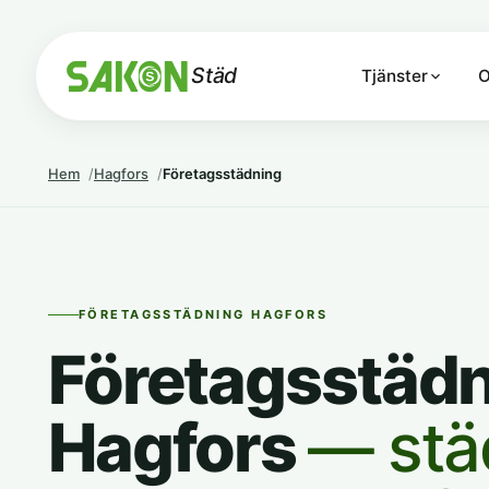
Städ
Tjänster
O
Hem
Hagfors
Företagsstädning
FÖRETAGSSTÄDNING HAGFORS
Företagsstädn
Hagfors
— stä