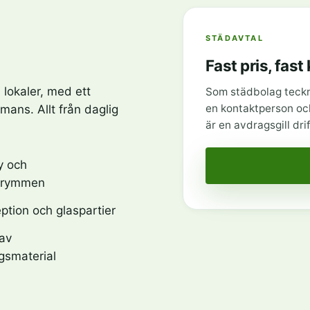
STÄDAVTAL
Fast pris, fast 
 lokaler, med ett
Som städbolag teckn
en kontaktperson och
mmans. Allt från daglig
är en avdragsgill d
y och
trymmen
eption och glaspartier
 av
gsmaterial