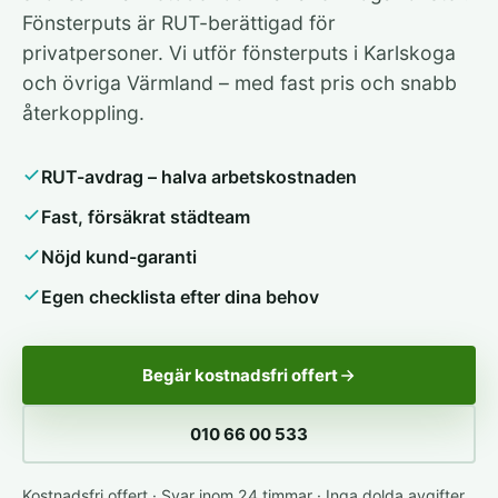
Fönsterputs är RUT-berättigad för
privatpersoner. Vi utför fönsterputs i Karlskoga
och övriga Värmland – med fast pris och snabb
återkoppling.
RUT-avdrag – halva arbetskostnaden
Fast, försäkrat städteam
Nöjd kund-garanti
Egen checklista efter dina behov
Begär kostnadsfri offert
010 66 00 533
Kostnadsfri offert · Svar inom 24 timmar · Inga dolda avgifter