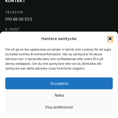
KONTAKT
TELEFON
010 66 00 533
E-POST
info@sakon.se
Hantera samtycke
ADRESS
För att ge en bra upplevelse använder vi teknik som cookies för att lagra
SAKON
och/eller komma åt enhetsinformation. När du samtycker till dessa
Gjuterigatan 19
tekniker kan vi behandla data som surfbeteende eller unika ID:n på
denna webbplats. Om du inte samtycker eller om du återkallar ditt
652 21 Karlstad
samtycke kan detta påverka vissa funktioner negativt.
Acceptera
Neka
© 2026 SAKON Städ. Alla rättigheter förbehållna.
Visa preferenser
Rättslig
Integritetspolicy
Cookies
Användarvillkor
SAKON.se
information
Få offert