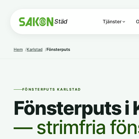
Städ
Tjänster
O
Hem
Karlstad
Fönsterputs
FÖNSTERPUTS KARLSTAD
Fönsterputs i 
— strimfria föns