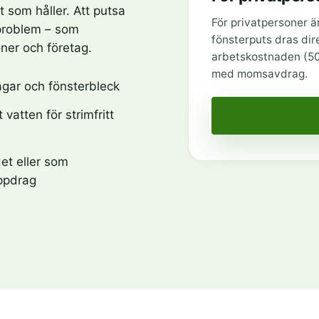
t som håller. Att putsa
För privatpersoner ä
 problem – som
fönsterputs dras dir
ner och företag.
arbetskostnaden (50 
med momsavdrag.
gar och fönsterbleck
 vatten för strimfritt
et eller som
ppdrag