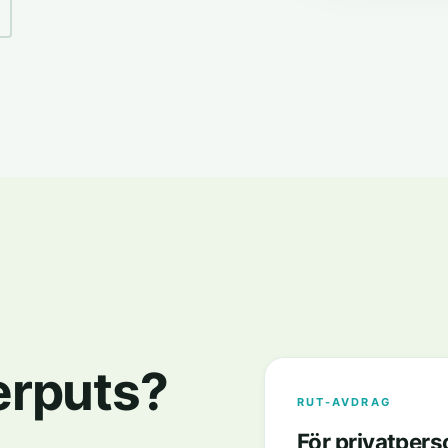
terputs?
RUT-AVDRAG
För privatpers