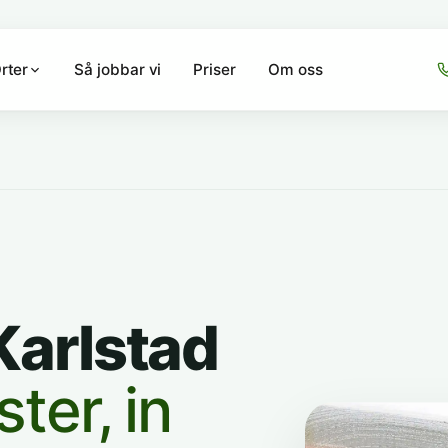
Så jobbar vi
Priser
Om oss
rter
Karlstad
ter, in