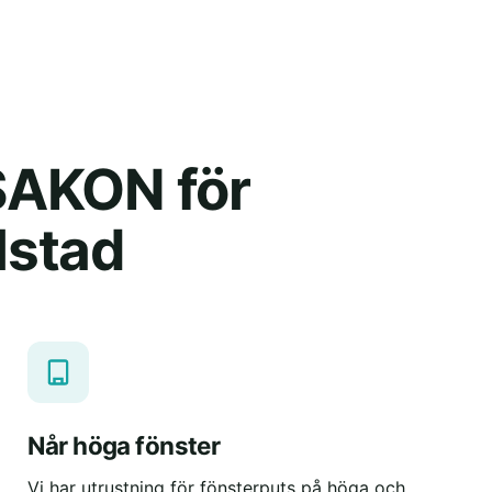
 SAKON för
lstad
Når höga fönster
Vi har utrustning för fönsterputs på höga och