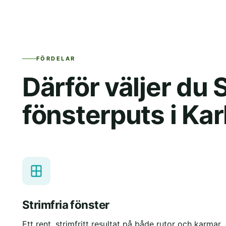
FÖRDELAR
Därför väljer du
fönsterputs i Kar
Strimfria fönster
Ett rent, strimfritt resultat på både rutor och karmar