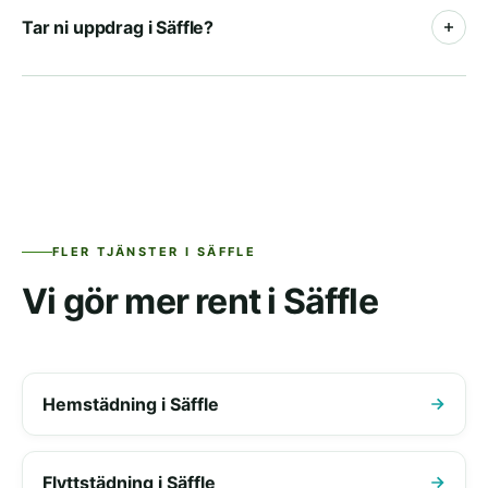
vanligt med momsavdrag, ofta som ett
Tar ni uppdrag i Säffle?
återkommande uppdrag. Vi kombinerar gärna städ
och fönsterputs i samma avtal.
Ja, vi utför fönsterputs i Säffle och tar emot uppdrag
i hela området. Begär en offert så återkommer vi
med tider och pris.
FLER TJÄNSTER I SÄFFLE
Vi gör mer rent i Säffle
Hemstädning i Säffle
Flyttstädning i Säffle