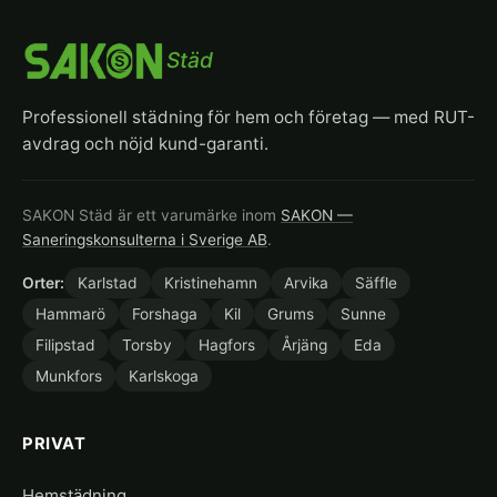
Städ
Professionell städning för hem och företag — med RUT-
avdrag och nöjd kund-garanti.
SAKON Städ är ett varumärke inom
SAKON —
Saneringskonsulterna i Sverige AB
.
Orter:
Karlstad
Kristinehamn
Arvika
Säffle
Hammarö
Forshaga
Kil
Grums
Sunne
Filipstad
Torsby
Hagfors
Årjäng
Eda
Munkfors
Karlskoga
PRIVAT
Hemstädning