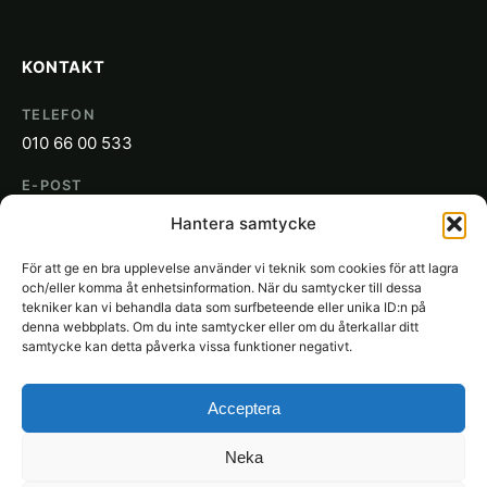
KONTAKT
TELEFON
010 66 00 533
E-POST
info@sakon.se
Hantera samtycke
ADRESS
För att ge en bra upplevelse använder vi teknik som cookies för att lagra
SAKON
och/eller komma åt enhetsinformation. När du samtycker till dessa
Gjuterigatan 19
tekniker kan vi behandla data som surfbeteende eller unika ID:n på
denna webbplats. Om du inte samtycker eller om du återkallar ditt
652 21 Karlstad
samtycke kan detta påverka vissa funktioner negativt.
Acceptera
Neka