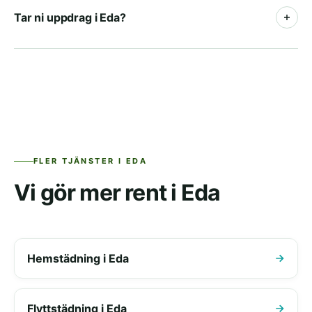
vanligt med momsavdrag, ofta som ett
Tar ni uppdrag i Eda?
återkommande uppdrag. Vi kombinerar gärna städ
och fönsterputs i samma avtal.
Ja, vi utför fönsterputs i Eda och tar emot uppdrag i
hela området. Begär en offert så återkommer vi med
tider och pris.
FLER TJÄNSTER I EDA
Vi gör mer rent i Eda
Hemstädning i Eda
Flyttstädning i Eda