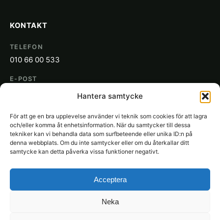
KONTAKT
TELEFON
010 66 00 533
E-POST
info@sakon.se
Hantera samtycke
ADRESS
För att ge en bra upplevelse använder vi teknik som cookies för att lagra
SAKON
och/eller komma åt enhetsinformation. När du samtycker till dessa
Gjuterigatan 19
tekniker kan vi behandla data som surfbeteende eller unika ID:n på
denna webbplats. Om du inte samtycker eller om du återkallar ditt
652 21 Karlstad
samtycke kan detta påverka vissa funktioner negativt.
Acceptera
Neka
© 2026 SAKON Städ. Alla rättigheter förbehållna.