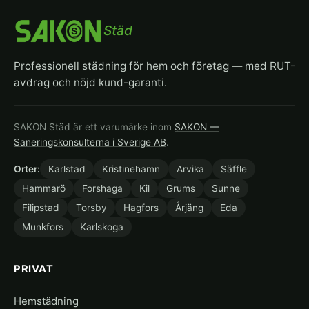
Städ
Professionell städning för hem och företag — med RUT-
avdrag och nöjd kund-garanti.
SAKON Städ är ett varumärke inom
SAKON —
Saneringskonsulterna i Sverige AB
.
Orter:
Karlstad
Kristinehamn
Arvika
Säffle
Hammarö
Forshaga
Kil
Grums
Sunne
Filipstad
Torsby
Hagfors
Årjäng
Eda
Munkfors
Karlskoga
PRIVAT
Hemstädning